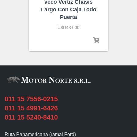
veco Vertiz Chasis
Largo Con Caja Todo
Puerta
U$D43.000
011 15 7556-0215
011 15 4991-6426
011 15 5240-8410
Ruta Panamericana (ramal Ford)