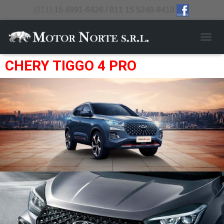
(011)
15 4991-6426 / 011 15 5240-8410
CAMB
CHERY TIGGO 4 PRO