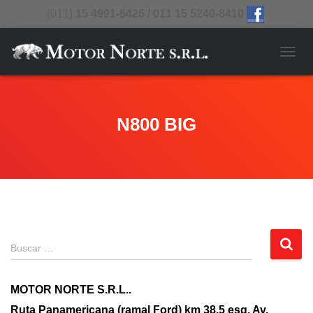
(011)
15 4991-6426 / 011 15 5240-8410
CAMB
N800 BIG
Buscar …
MOTOR NORTE S.R.L..
Ruta Panamericana (ramal Ford) km 38.5 esq. Av.