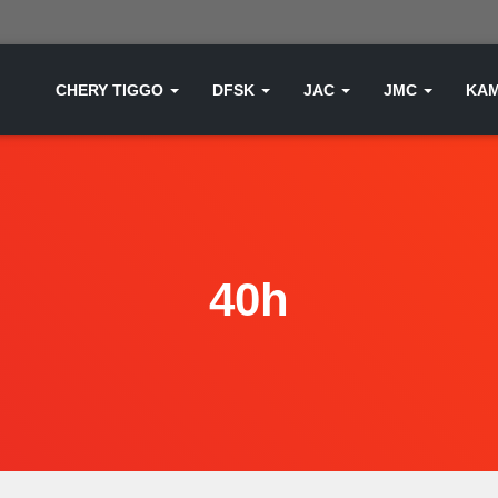
CHERY TIGGO
DFSK
JAC
JMC
KA
40h