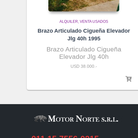
ALQUILER
VENTA USADOS
Brazo Articulado Cigueña Elevador
Jlg 40h 1995
Brazo Articulado Cigueña
Elevador Jlg 40h
USD 38.000.-