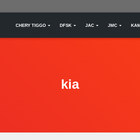
CHERY TIGGO
DFSK
JAC
JMC
KA
kia